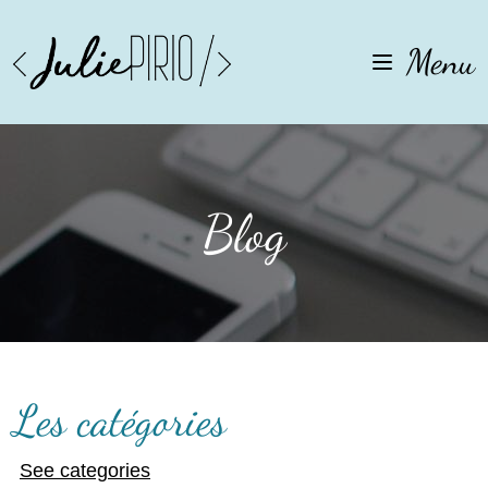
Aller
Aller
à
au
Menu
la
contenu
navigation
Blog
Les catégories
See categories