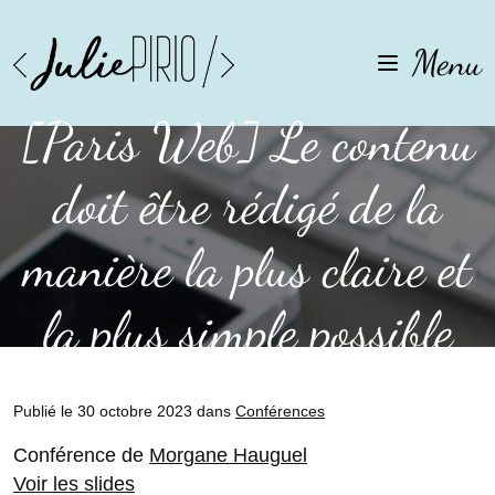
Aller
Aller
à
au
Menu
la
contenu
navigation
[Paris Web] Le contenu
doit être rédigé de la
manière la plus claire et
la plus simple possible
Publié le 30 octobre 2023 dans
Conférences
Conférence de
Morgane Hauguel
Voir les slides