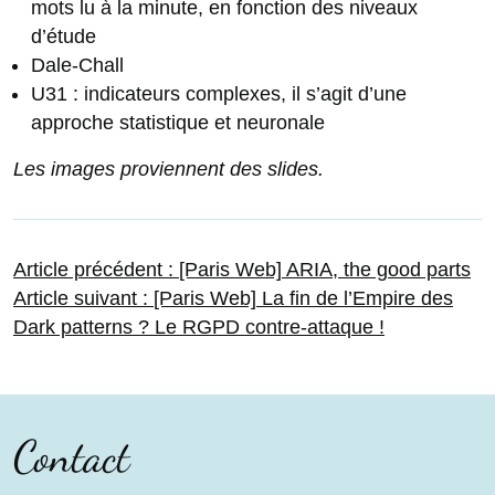
mots lu à la minute, en fonction des niveaux
d’étude
Dale-Chall
U31 : indicateurs complexes, il s’agit d’une
approche statistique et neuronale
Les images proviennent des slides.
Navigation
Article
Article précédent :
[Paris Web] ARIA, the good parts
Article
précédent :
Article suivant :
[Paris Web] La fin de l’Empire des
suivant :
Dark patterns ? Le RGPD contre-attaque !
de
l’article
Contact