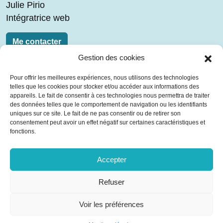
Julie Pirio
Intégratrice web
Me contacter
Gestion des cookies
Liens
Pour offrir les meilleures expériences, nous utilisons des technologies
telles que les cookies pour stocker et/ou accéder aux informations des
Blog
appareils. Le fait de consentir à ces technologies nous permettra de traiter
Contact
des données telles que le comportement de navigation ou les identifiants
uniques sur ce site. Le fait de ne pas consentir ou de retirer son
Mentions légales
consentement peut avoir un effet négatif sur certaines caractéristiques et
Plan du site
fonctions.
Télécharger mon CV
Accepter
Réseaux sociaux
Refuser
Linkedin
Viadeo
Voir les préférences