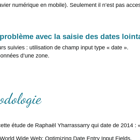
avier numérique en mobile). Seulement il n’est pas accessi
roblème avec la saisie des dates loint
 suivies : utilisation de champ input type « date ».
 données d’une zone.
odologie
vé cette étude de Raphaël Yharrassarry qui date de 2014 : 
World Wide Web: Optimizing Date Entry Input Fields.