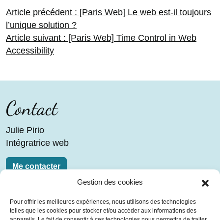
Navigation
Article
Article précédent :
[Paris Web] Le web est-il toujours
précédent :
l’unique solution ?
Article
Article suivant :
[Paris Web] Time Control in Web
de
suivant :
Accessibility
l’article
Contact
Julie Pirio
Intégratrice web
Me contacter
Gestion des cookies
Liens
Pour offrir les meilleures expériences, nous utilisons des technologies
telles que les cookies pour stocker et/ou accéder aux informations des
Blog
appareils. Le fait de consentir à ces technologies nous permettra de traiter