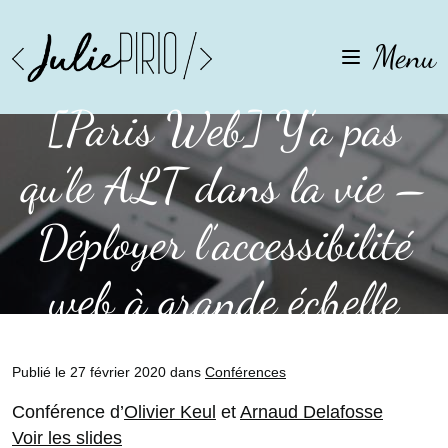
Aller
Aller
à
au
Menu
la
contenu
navigation
[Paris Web] Y’a pas
qu’le ALT dans la vie –
Déployer l’accessibilité
web à grande échelle
Publié le 27 février 2020 dans
Conférences
Conférence d’
Olivier Keul
et
Arnaud Delafosse
Voir les slides