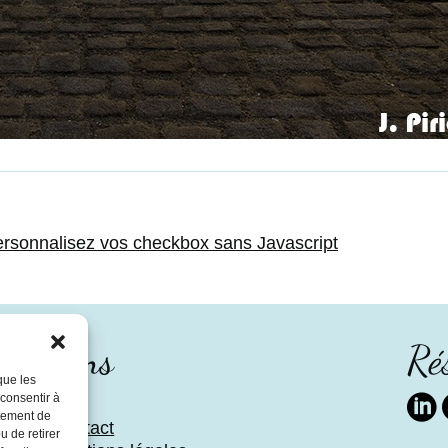
rsonnalisez vos checkbox sans Javascript
Liens
Ré
que les
 consentir à
Blog
Link
rtement de
Contact
u de retirer