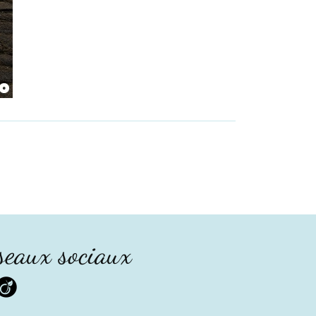
seaux sociaux
edin
Viadeo