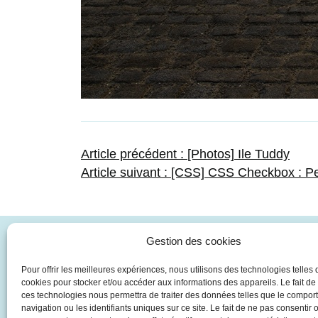
Navigation
Article
Article précédent :
[Photos] Ile Tuddy
Article
précédent :
Article suivant :
[CSS] CSS Checkbox : Pe
suivant :
de
l’article
Gestion des cookies
Contact
Pour offrir les meilleures expériences, nous utilisons des technologies telles 
cookies pour stocker et/ou accéder aux informations des appareils. Le fait de
Julie Pirio
ces technologies nous permettra de traiter des données telles que le compo
Intégratrice web
navigation ou les identifiants uniques sur ce site. Le fait de ne pas consentir o