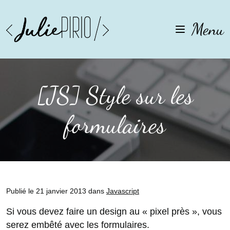
Aller
Aller
à
au
Menu
la
contenu
navigation
[JS] Style sur les
formulaires
Publié le 21 janvier 2013 dans
Javascript
Si vous devez faire un design au « pixel près », vous
serez embêté avec les formulaires.