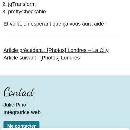
jqTransform
prettyCheckable
Et voilà, en espérant que ça vous aura aidé !
Navigation
Article
Article précédent :
[Photos] Londres – La City
Article
précédent :
Article suivant :
[Photos] Londres
suivant :
de
l’article
Contact
Julie Pirio
Intégratrice web
Me contacter