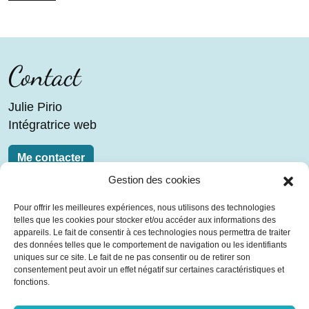
de
l’article
Contact
Julie Pirio
Intégratrice web
Me contacter
Gestion des cookies
Liens
Pour offrir les meilleures expériences, nous utilisons des technologies
telles que les cookies pour stocker et/ou accéder aux informations des
Blog
appareils. Le fait de consentir à ces technologies nous permettra de traiter
Contact
des données telles que le comportement de navigation ou les identifiants
uniques sur ce site. Le fait de ne pas consentir ou de retirer son
Mentions légales
consentement peut avoir un effet négatif sur certaines caractéristiques et
Plan du site
fonctions.
Télécharger mon CV