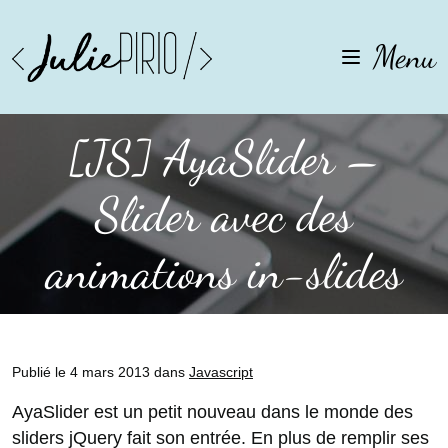
Aller
Aller
à
au
Menu
la
contenu
navigation
[JS] AyaSlider –
Slider avec des
animations in-slides
Publié le 4 mars 2013 dans
Javascript
AyaSlider est un petit nouveau dans le monde des
sliders jQuery fait son entrée. En plus de remplir ses