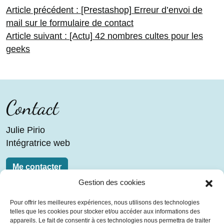
Navigation
Article
Article précédent :
[Prestashop] Erreur d’envoi de
précédent :
mail sur le formulaire de contact
Article
Article suivant :
[Actu] 42 nombres cultes pour les
de
suivant :
geeks
l’article
Contact
Julie Pirio
Intégratrice web
Me contacter
Gestion des cookies
Liens
Pour offrir les meilleures expériences, nous utilisons des technologies
telles que les cookies pour stocker et/ou accéder aux informations des
Blog
appareils. Le fait de consentir à ces technologies nous permettra de traiter