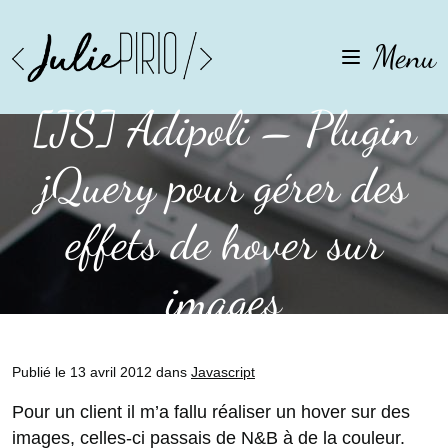
Aller
Aller
à
au
Menu
la
contenu
navigation
[JS] Adipoli – Plugin
jQuery pour gérer des
effets de hover sur
images
Publié le 13 avril 2012 dans
Javascript
Pour un client il m’a fallu réaliser un hover sur des
images, celles-ci passais de N&B à de la couleur.