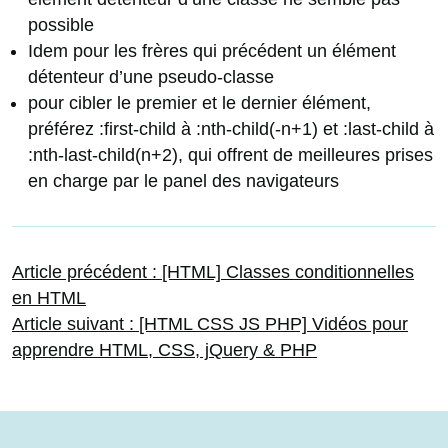
possible
Idem pour les frères qui précédent un élément
détenteur d’une pseudo-classe
pour cibler le premier et le dernier élément,
préférez :first-child à :nth-child(-n+1) et :last-child à
:nth-last-child(n+2), qui offrent de meilleures prises
en charge par le panel des navigateurs
Navigation
Article
Article précédent :
[HTML] Classes conditionnelles
précédent :
en HTML
Article
Article suivant :
[HTML CSS JS PHP] Vidéos pour
de
suivant :
apprendre HTML, CSS, jQuery & PHP
l’article