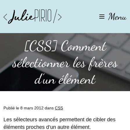
Aller
Aller
à
au
Menu
la
contenu
navigation
[CSS] Comment
sélectionner les frères
d’un élément
Publié le 8 mars 2012 dans
CSS
Les sélecteurs avancés permettent de cibler des
éléments proches d’un autre élément.