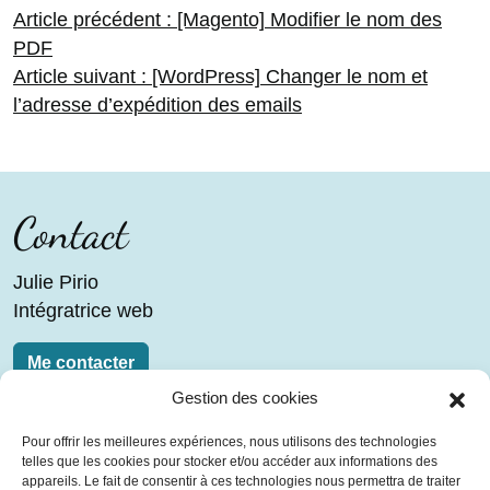
Navigation
Article
Article précédent :
[Magento] Modifier le nom des
précédent :
PDF
Article
Article suivant :
[WordPress] Changer le nom et
de
suivant :
l’adresse d’expédition des emails
l’article
Contact
Julie Pirio
Intégratrice web
Me contacter
Gestion des cookies
Liens
Pour offrir les meilleures expériences, nous utilisons des technologies
telles que les cookies pour stocker et/ou accéder aux informations des
Blog
appareils. Le fait de consentir à ces technologies nous permettra de traiter