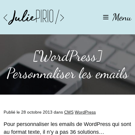
Aller
Aller
à
au
Menu
la
contenu
navigation
[WordPress]
Personnaliser les emails
Publié le 28 octobre 2013 dans
CMS
WordPress
Pour personnaliser les emails de WordPress qui sont
au format texte, il n’y a pas 36 solutions…